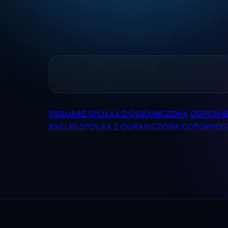
5SQUARE SPÓŁKA Z OGRANICZONĄ ODPOWI
Nawigacja
EXELIQ SPÓŁKA Z OGRANICZONĄ ODPOWIED
wpisu