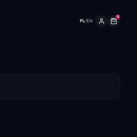
0
/
PL
EN