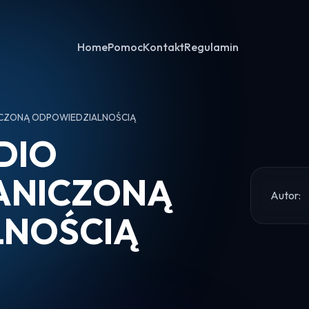
Home
Pomoc
Kontakt
Regulamin
NICZONĄ ODPOWIEDZIALNOŚCIĄ
DIO
ANICZONĄ
Autor:
LNOŚCIĄ