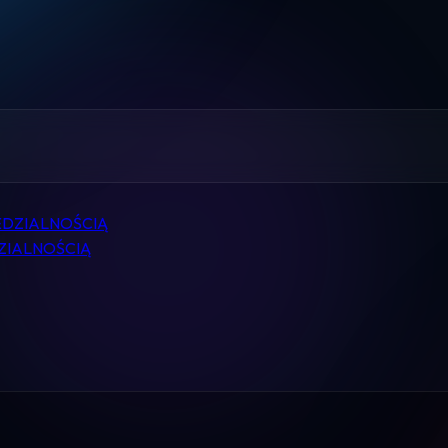
Home
Pomoc
Kontakt
Regulamin
EDZIALNOŚCIĄ
Logowanie
ZIALNOŚCIĄ
Koszyk