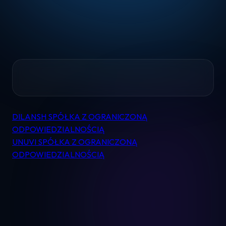
Home
DILANSH SPÓŁKA Z OGRANICZONĄ
Nawigacja
Pomoc
ODPOWIEDZIALNOŚCIĄ
wpisu
UNUVI SPÓŁKA Z OGRANICZONĄ
ODPOWIEDZIALNOŚCIĄ
Kontakt
Regulamin
Logowanie