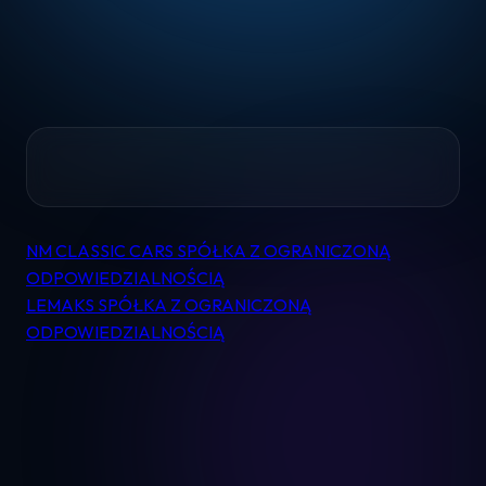
Home
NM CLASSIC CARS SPÓŁKA Z OGRANICZONĄ
Nawigacja
Pomoc
ODPOWIEDZIALNOŚCIĄ
wpisu
LEMAKS SPÓŁKA Z OGRANICZONĄ
ODPOWIEDZIALNOŚCIĄ
Kontakt
Regulamin
Logowanie