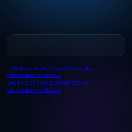
Home
…DOMARO SPÓŁKA Z OGRANICZONĄ
Nawigacja
Pomoc
ODPOWIEDZIALNOŚCIĄ
wpisu
„AK-POL” SPÓŁKA Z OGRANICZONĄ
ODPOWIEDZIALNOŚCIĄ
Kontakt
Regulamin
Logowanie