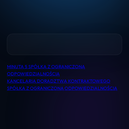
Home
MINUTA 5 SPÓŁKA Z OGRANICZONĄ
Nawigacja
Pomoc
ODPOWIEDZIALNOŚCIĄ
wpisu
KANCELARIA DORADZTWA KONTRAKTOWEGO
SPÓŁKA Z OGRANICZONĄ ODPOWIEDZIALNOŚCIĄ
Kontakt
Regulamin
Logowanie