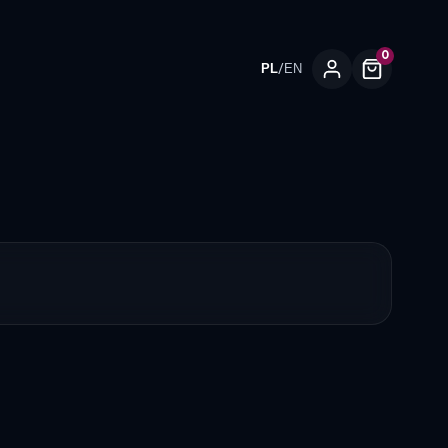
0
/
PL
EN