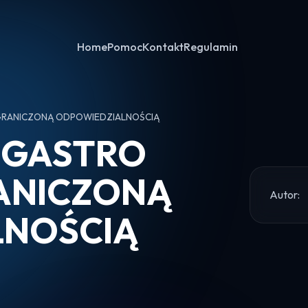
Home
Pomoc
Kontakt
Regulamin
GRANICZONĄ ODPOWIEDZIALNOŚCIĄ
 GASTRO
ANICZONĄ
Autor:
LNOŚCIĄ