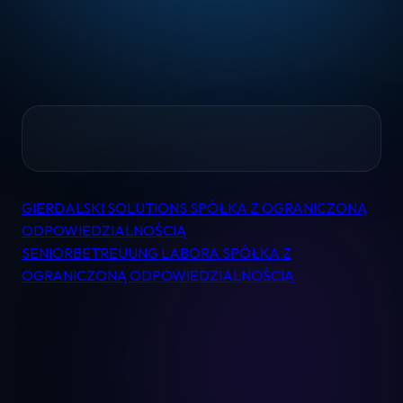
Home
GIERDALSKI SOLUTIONS SPÓŁKA Z OGRANICZONĄ
Nawigacja
Pomoc
ODPOWIEDZIALNOŚCIĄ
wpisu
SENIORBETREUUNG LABORA SPÓŁKA Z
OGRANICZONĄ ODPOWIEDZIALNOŚCIĄ
Kontakt
Regulamin
Logowanie