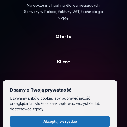
Nowoczesny hosting dla wymagających.
Serwery w Polsce, faktury VAT, technologia
NVMe.
Oferta
Klient
Firma
Dbamy o Twoją prywatność
Używamy plików cookie, aby poprawić jakość
Regulamin
przeglądania. Możesz zaakceptować wszystkie lub
dostosować zgody.
Polityka prywatności
Akceptuj wszystkie