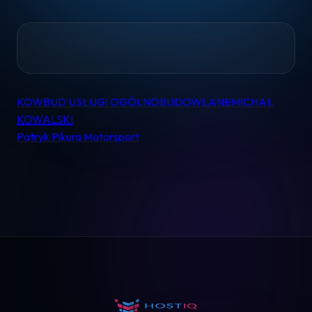
Home
KOWBUD USŁUGI OGÓLNOBUDOWLANEMICHAŁ
Nawigacja
KOWALSKI
wpisu
Patryk Pikura Motorsport
Pomoc
Kontakt
Regulamin
Logowanie
Koszyk