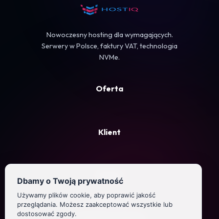
Koszyk
Nowoczesny hosting dla wymagających.
Serwery w Polsce, faktury VAT, technologia
NVMe.
Oferta
Klient
Firma
Dbamy o Twoją prywatność
Używamy plików cookie, aby poprawić jakość
Regulamin
przeglądania. Możesz zaakceptować wszystkie lub
dostosować zgody.
Polityka prywatności