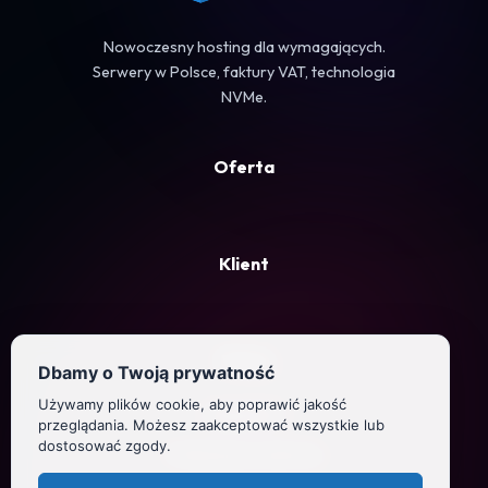
Nowoczesny hosting dla wymagających.
Serwery w Polsce, faktury VAT, technologia
NVMe.
Oferta
Klient
Firma
Dbamy o Twoją prywatność
Używamy plików cookie, aby poprawić jakość
Regulamin
przeglądania. Możesz zaakceptować wszystkie lub
dostosować zgody.
Polityka prywatności