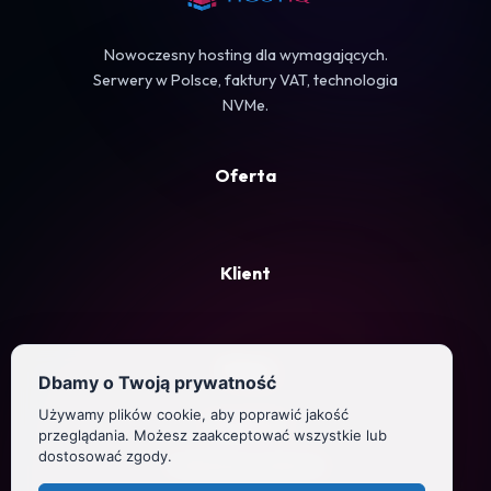
Nowoczesny hosting dla wymagających.
Serwery w Polsce, faktury VAT, technologia
NVMe.
Oferta
Klient
Firma
Dbamy o Twoją prywatność
Używamy plików cookie, aby poprawić jakość
Regulamin
przeglądania. Możesz zaakceptować wszystkie lub
dostosować zgody.
Polityka prywatności