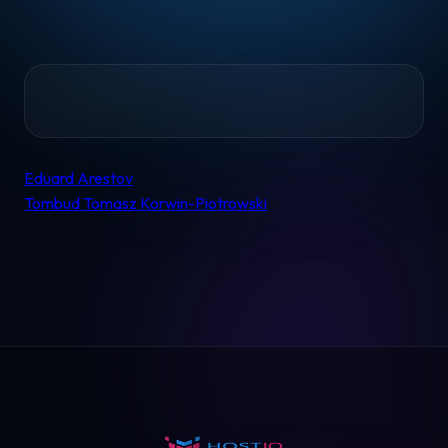
Home
Eduard Arestov
Nawigacja
Tombud Tomasz Korwin-Piotrowski
Pomoc
wpisu
Kontakt
Regulamin
Logowanie
Koszyk