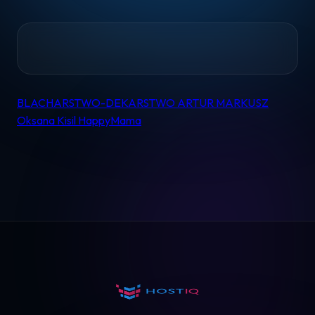
Home
BLACHARSTWO-DEKARSTWO ARTUR MARKUSZ
Nawigacja
Oksana Kisil HappyMama
wpisu
Pomoc
Kontakt
Regulamin
Logowanie
Koszyk