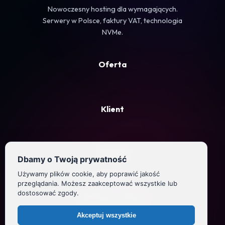
Nowoczesny hosting dla wymagających.
Serwery w Polsce, faktury VAT, technologia
NVMe.
Oferta
Klient
Firma
Dbamy o Twoją prywatność
Używamy plików cookie, aby poprawić jakość
Regulamin
przeglądania. Możesz zaakceptować wszystkie lub
dostosować zgody.
Polityka prywatności
Akceptuj wszystkie