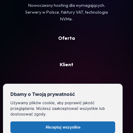
Nowoczesny hosting dla wymagających.
Serwery w Polsce, faktury VAT, technologia
NVMe.
Oferta
Klient
Firma
Dbamy o Twoją prywatność
Używamy plików cookie, aby poprawić jakość
Regulamin
przeglądania. Możesz zaakceptować wszystkie lub
dostosować zgody.
Polityka prywatności
Akceptuj wszystkie