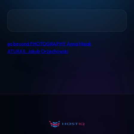
Home
go beyond PHOTOGRAPHY Anna Misiak
Nawigacja
ATURAIL Jakub Orzechowski
wpisu
Pomoc
Kontakt
Regulamin
Logowanie
Koszyk