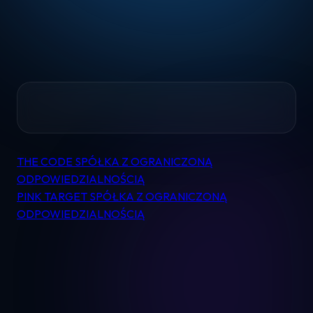
Home
THE CODE SPÓŁKA Z OGRANICZONĄ
Nawigacja
Pomoc
ODPOWIEDZIALNOŚCIĄ
wpisu
PINK TARGET SPÓŁKA Z OGRANICZONĄ
ODPOWIEDZIALNOŚCIĄ
Kontakt
Regulamin
Logowanie