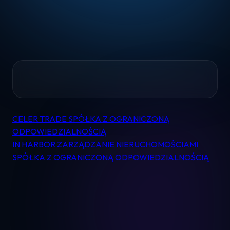
Home
CELER TRADE SPÓŁKA Z OGRANICZONĄ
Nawigacja
Pomoc
ODPOWIEDZIALNOŚCIĄ
wpisu
IN HARBOR ZARZĄDZANIE NIERUCHOMOŚCIAMI
SPÓŁKA Z OGRANICZONĄ ODPOWIEDZIALNOŚCIĄ
Kontakt
Regulamin
Logowanie