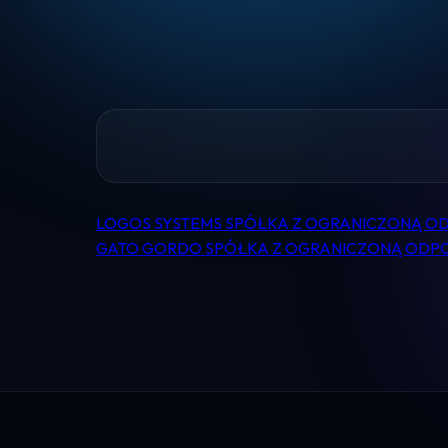
LOGOS SYSTEMS SPÓŁKA Z OGRANICZONĄ O
Nawigacja
GATO GORDO SPÓŁKA Z OGRANICZONĄ ODP
wpisu