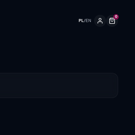
0
/
PL
EN