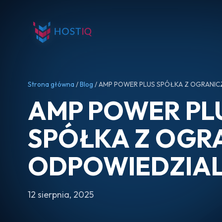
Strona główna
/
Blog
/ AMP POWER PLUS SPÓŁKA Z OGRANI
AMP POWER PL
SPÓŁKA Z OGR
ODPOWIEDZIA
12 sierpnia, 2025