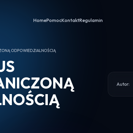
Home
Pomoc
Kontakt
Regulamin
CZONĄ ODPOWIEDZIALNOŚCIĄ
US
ANICZONĄ
Autor:
LNOŚCIĄ