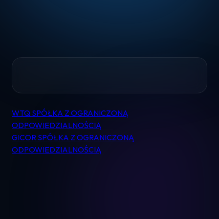
Home
WTQ SPÓŁKA Z OGRANICZONĄ
Nawigacja
Pomoc
ODPOWIEDZIALNOŚCIĄ
wpisu
GICOR SPÓŁKA Z OGRANICZONĄ
ODPOWIEDZIALNOŚCIĄ
Kontakt
Regulamin
Logowanie