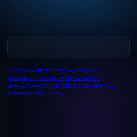
Home
EKONOMIA ENERGETYCZNA SPÓŁKA Z
Nawigacja
Pomoc
OGRANICZONĄ ODPOWIEDZIALNOŚCIĄ
wpisu
JMW AUTOMATION SPÓŁKA Z OGRANICZONĄ
ODPOWIEDZIALNOŚCIĄ
Kontakt
Regulamin
Logowanie