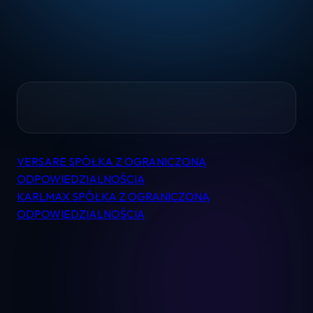
Home
VERSARE SPÓŁKA Z OGRANICZONĄ
Nawigacja
Pomoc
ODPOWIEDZIALNOŚCIĄ
wpisu
KARLMAX SPÓŁKA Z OGRANICZONĄ
ODPOWIEDZIALNOŚCIĄ
Kontakt
Regulamin
Logowanie