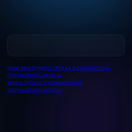
Home
PANC INVESTMENTS SPÓŁKA Z OGRANICZONĄ
Nawigacja
Pomoc
ODPOWIEDZIALNOŚCIĄ
wpisu
RENDA SPÓŁKA Z OGRANICZONĄ
ODPOWIEDZIALNOŚCIĄ
Kontakt
Regulamin
Logowanie