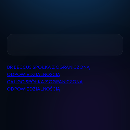
Home
BR BECCUS SPÓŁKA Z OGRANICZONĄ
Nawigacja
Pomoc
ODPOWIEDZIALNOŚCIĄ
wpisu
CALIGO SPÓŁKA Z OGRANICZONĄ
ODPOWIEDZIALNOŚCIĄ
Kontakt
Regulamin
Logowanie