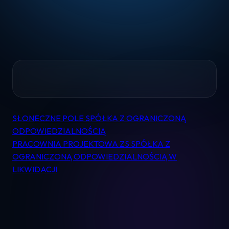
Home
SŁONECZNE POLE SPÓŁKA Z OGRANICZONĄ
Nawigacja
ODPOWIEDZIALNOŚCIĄ
Pomoc
wpisu
PRACOWNIA PROJEKTOWA ZS SPÓŁKA Z
OGRANICZONĄ ODPOWIEDZIALNOŚCIĄ W
Kontakt
LIKWIDACJI
Regulamin