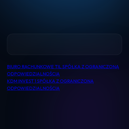
Home
BIURO RACHUNKOWE TIL SPÓŁKA Z OGRANICZONĄ
Nawigacja
Pomoc
ODPOWIEDZIALNOŚCIĄ
wpisu
KDM INVEST 1 SPÓŁKA Z OGRANICZONĄ
ODPOWIEDZIALNOŚCIĄ
Kontakt
Regulamin
Logowanie