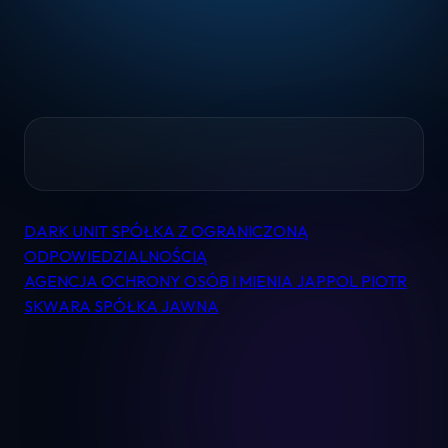
Home
DARK UNIT SPÓŁKA Z OGRANICZONĄ
Nawigacja
Pomoc
ODPOWIEDZIALNOŚCIĄ
wpisu
AGENCJA OCHRONY OSÓB I MIENIA JAPPOL PIOTR
SKWARA SPÓŁKA JAWNA
Kontakt
Regulamin
Logowanie