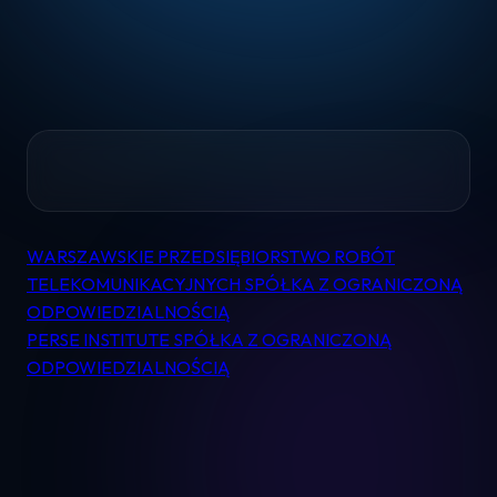
Home
WARSZAWSKIE PRZEDSIĘBIORSTWO ROBÓT
Nawigacja
TELEKOMUNIKACYJNYCH SPÓŁKA Z OGRANICZONĄ
Pomoc
wpisu
ODPOWIEDZIALNOŚCIĄ
PERSE INSTITUTE SPÓŁKA Z OGRANICZONĄ
Kontakt
ODPOWIEDZIALNOŚCIĄ
Regulamin