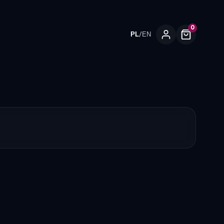
0
/
PL
EN