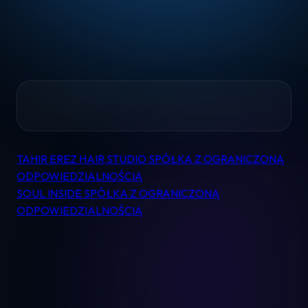
Home
TAHIR EREZ HAIR STUDIO SPÓŁKA Z OGRANICZONĄ
Nawigacja
Pomoc
ODPOWIEDZIALNOŚCIĄ
wpisu
SOUL INSIDE SPÓŁKA Z OGRANICZONĄ
ODPOWIEDZIALNOŚCIĄ
Kontakt
Regulamin
Logowanie