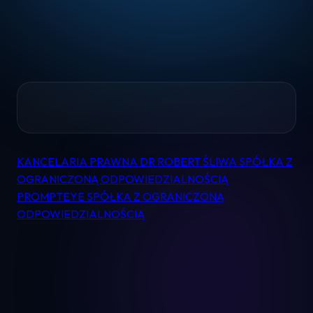
Home
KANCELARIA PRAWNA DR ROBERT ŚLIWA SPÓŁKA Z
Nawigacja
Pomoc
OGRANICZONĄ ODPOWIEDZIALNOŚCIĄ
wpisu
PROMPTEYE SPÓŁKA Z OGRANICZONĄ
ODPOWIEDZIALNOŚCIĄ
Kontakt
Regulamin
Logowanie