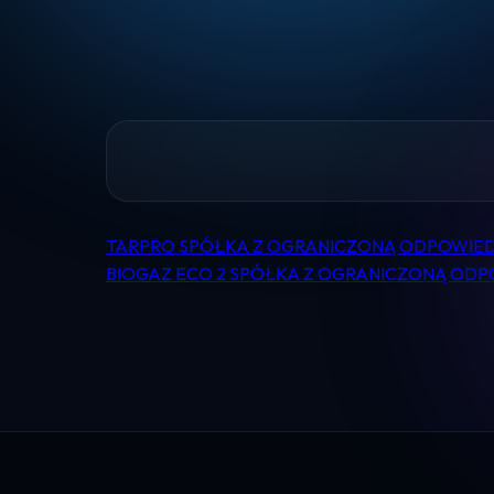
TARPRO SPÓŁKA Z OGRANICZONĄ ODPOWIED
Nawigacja
BIOGAZ ECO 2 SPÓŁKA Z OGRANICZONĄ OD
wpisu