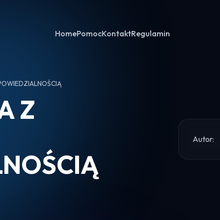
Home
Pomoc
Kontakt
Regulamin
POWIEDZIALNOŚCIĄ
A Z
Autor:
LNOŚCIĄ