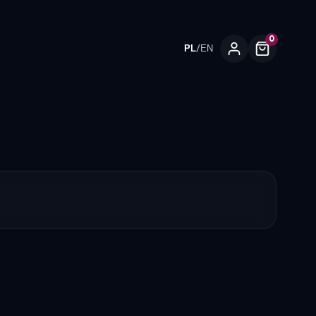
0
/
PL
EN