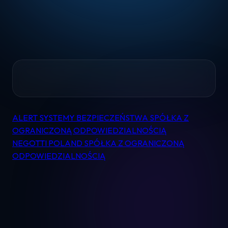
Home
ALERT SYSTEMY BEZPIECZEŃSTWA SPÓŁKA Z
Nawigacja
Pomoc
OGRANICZONĄ ODPOWIEDZIALNOŚCIĄ
wpisu
NEGOTTI POLAND SPÓŁKA Z OGRANICZONĄ
ODPOWIEDZIALNOŚCIĄ
Kontakt
Regulamin
Logowanie