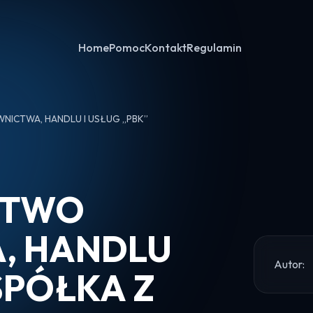
Home
Pomoc
Kontakt
Regulamin
NICTWA, HANDLU I USŁUG „PBK”
STWO
, HANDLU
Autor:
SPÓŁKA Z