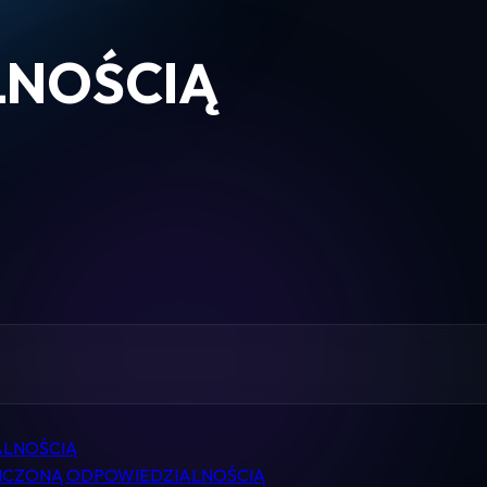
LNOŚCIĄ
Home
Pomoc
Kontakt
Regulamin
Logowanie
Koszyk
ALNOŚCIĄ
ICZONĄ ODPOWIEDZIALNOŚCIĄ