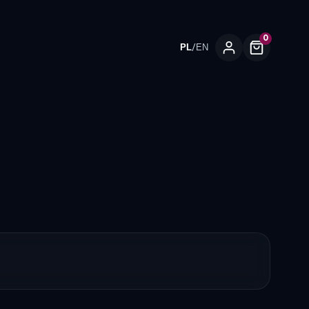
0
/
PL
EN