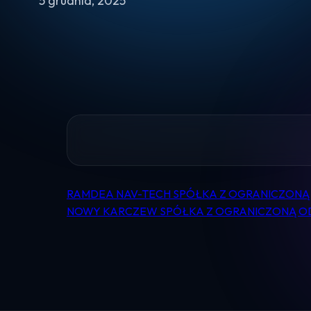
5 grudnia, 2025
RAMDEA NAV-TECH SPÓŁKA Z OGRANICZONĄ
Nawigacja
NOWY KARCZEW SPÓŁKA Z OGRANICZONĄ 
wpisu