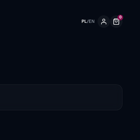
0
/
PL
EN