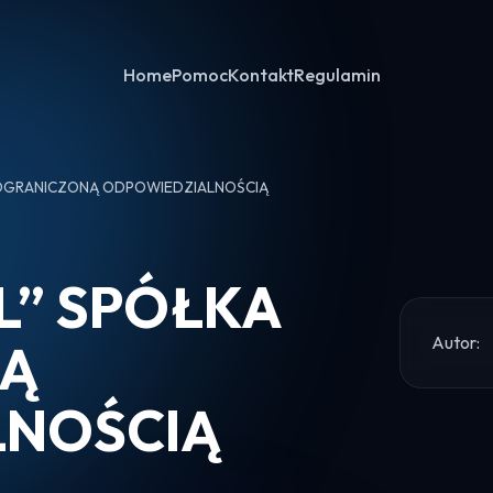
Home
Pomoc
Kontakt
Regulamin
 OGRANICZONĄ ODPOWIEDZIALNOŚCIĄ
L” SPÓŁKA
Autor:
NĄ
LNOŚCIĄ