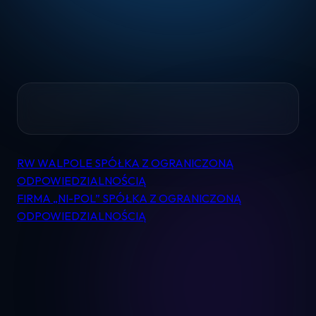
Home
RW WALPOLE SPÓŁKA Z OGRANICZONĄ
Nawigacja
Pomoc
ODPOWIEDZIALNOŚCIĄ
wpisu
FIRMA „NI-POL” SPÓŁKA Z OGRANICZONĄ
ODPOWIEDZIALNOŚCIĄ
Kontakt
Regulamin
Logowanie