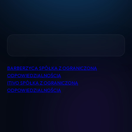
Home
BARBERZYCA SPÓŁKA Z OGRANICZONĄ
Nawigacja
Pomoc
ODPOWIEDZIALNOŚCIĄ
wpisu
ITIVO SPÓŁKA Z OGRANICZONĄ
ODPOWIEDZIALNOŚCIĄ
Kontakt
Regulamin
Logowanie