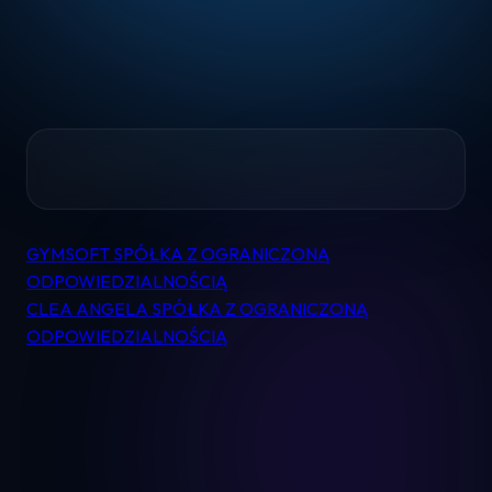
Home
GYMSOFT SPÓŁKA Z OGRANICZONĄ
Nawigacja
Pomoc
ODPOWIEDZIALNOŚCIĄ
wpisu
CLEA ANGELA SPÓŁKA Z OGRANICZONĄ
ODPOWIEDZIALNOŚCIĄ
Kontakt
Regulamin
Logowanie