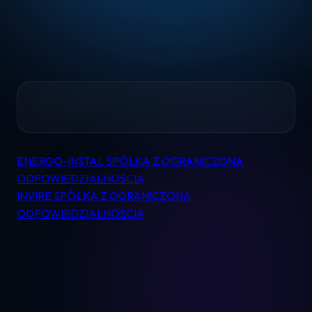
Home
ENERGO-INSTAL SPÓŁKA Z OGRANICZONĄ
Nawigacja
Pomoc
ODPOWIEDZIALNOŚCIĄ
wpisu
INVIRE SPÓŁKA Z OGRANICZONĄ
ODPOWIEDZIALNOŚCIĄ
Kontakt
Regulamin
Logowanie