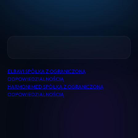
Home
ELBAVI SPÓŁKA Z OGRANICZONĄ
Nawigacja
Pomoc
ODPOWIEDZIALNOŚCIĄ
wpisu
HARMONI MED SPÓŁKA Z OGRANICZONĄ
ODPOWIEDZIALNOŚCIĄ
Kontakt
Regulamin
Logowanie