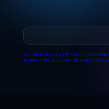
RAJTOP SPÓŁKA Z OGRANICZONĄ ODPOWIED
Nawigacja
GYMSOFT SPÓŁKA Z OGRANICZONĄ ODPOWI
wpisu