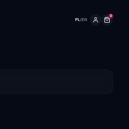
0
/
PL
EN