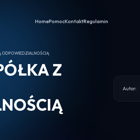
Home
Pomoc
Kontakt
Regulamin
Ą ODPOWIEDZIALNOŚCIĄ
PÓŁKA Z
Autor:
LNOŚCIĄ