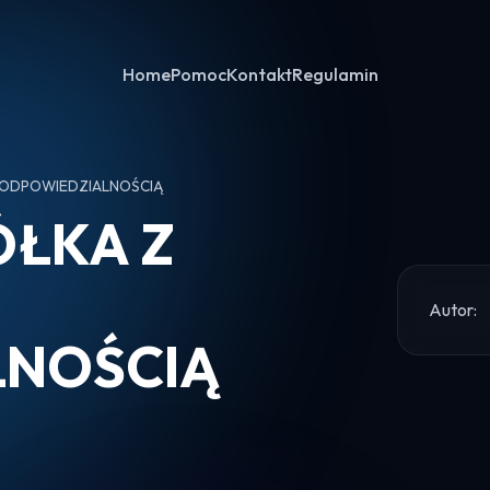
Home
Pomoc
Kontakt
Regulamin
 ODPOWIEDZIALNOŚCIĄ
ÓŁKA Z
Autor:
LNOŚCIĄ