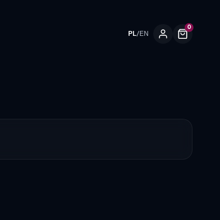
0
/
PL
EN