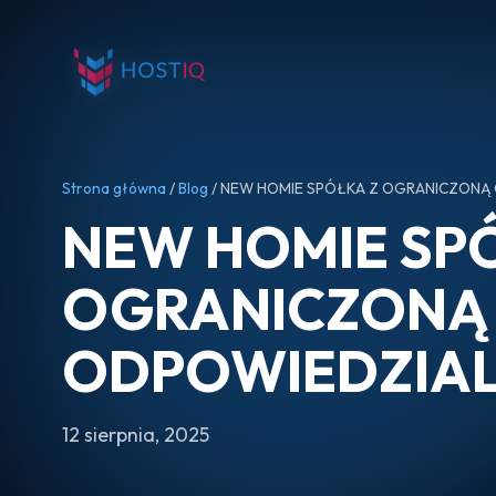
Strona główna
/
Blog
/ NEW HOMIE SPÓŁKA Z OGRANICZONĄ
NEW HOMIE SP
OGRANICZONĄ
ODPOWIEDZIA
12 sierpnia, 2025