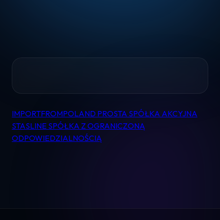
Home
IMPORTFROMPOLAND PROSTA SPÓŁKA AKCYJNA
Nawigacja
Pomoc
STASLINE SPÓŁKA Z OGRANICZONĄ
wpisu
ODPOWIEDZIALNOŚCIĄ
Kontakt
Regulamin
Logowanie