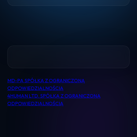
Home
MD-PA SPÓŁKA Z OGRANICZONĄ
Nawigacja
Pomoc
ODPOWIEDZIALNOŚCIĄ
wpisu
4HUMAN LTD. SPÓŁKA Z OGRANICZONA
Kontakt
ODPOWIEDZIALNOŚCIĄ
Regulamin