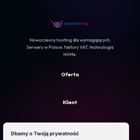
Koszyk
Nowoczesny hosting dla wymagających.
Serwery w Polsce, faktury VAT, technologia
NVMe.
Oferta
Klient
Firma
Dbamy o Twoją prywatność