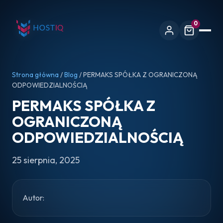
0
Strona główna
/
Blog
/ PERMAKS SPÓŁKA Z OGRANICZONĄ
ODPOWIEDZIALNOŚCIĄ
PERMAKS SPÓŁKA Z
OGRANICZONĄ
ODPOWIEDZIALNOŚCIĄ
25 sierpnia, 2025
Autor: