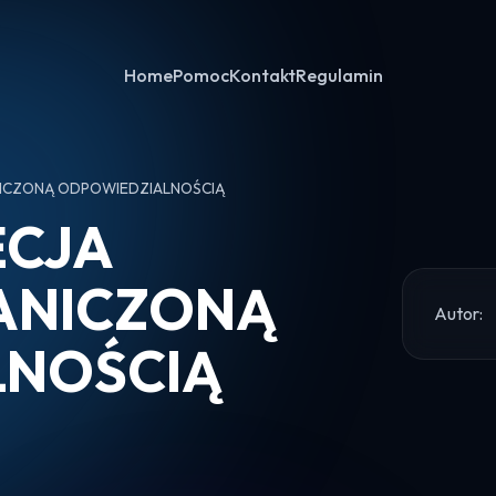
Home
Pomoc
Kontakt
Regulamin
NICZONĄ ODPOWIEDZIALNOŚCIĄ
ECJA
ANICZONĄ
Autor:
LNOŚCIĄ