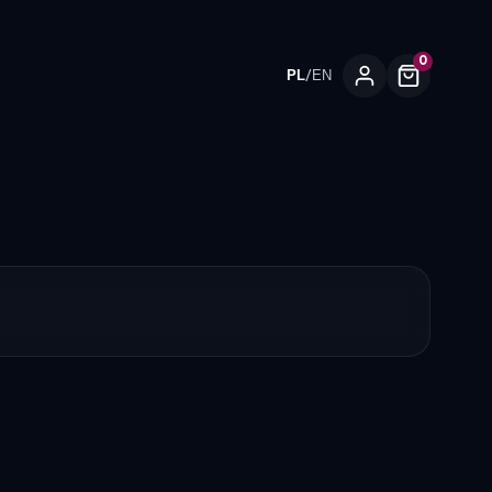
0
/
PL
EN