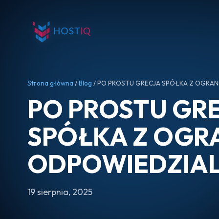
Strona główna
/
Blog
/ PO PROSTU GRECJA SPÓŁKA Z OGRA
PO PROSTU GR
SPÓŁKA Z OGR
ODPOWIEDZIA
19 sierpnia, 2025