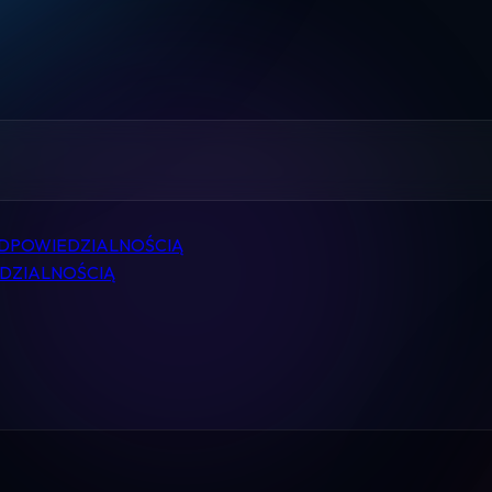
Home
Pomoc
Kontakt
Regulamin
ODPOWIEDZIALNOŚCIĄ
Logowanie
DZIALNOŚCIĄ
Koszyk