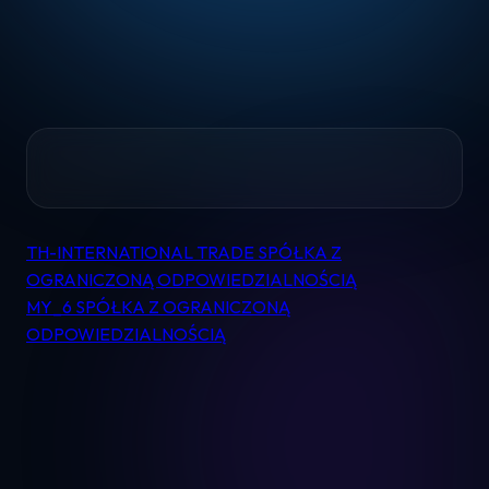
Home
TH-INTERNATIONAL TRADE SPÓŁKA Z
Nawigacja
Pomoc
OGRANICZONĄ ODPOWIEDZIALNOŚCIĄ
wpisu
MY_6 SPÓŁKA Z OGRANICZONĄ
ODPOWIEDZIALNOŚCIĄ
Kontakt
Regulamin
Logowanie