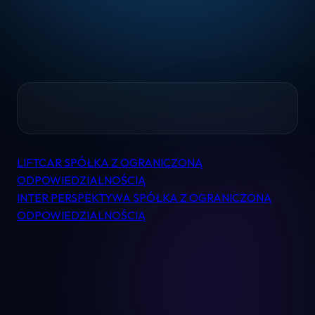
Home
LIFTCAR SPÓŁKA Z OGRANICZONĄ
Nawigacja
Pomoc
ODPOWIEDZIALNOŚCIĄ
wpisu
INTER PERSPEKTYWA SPÓŁKA Z OGRANICZONĄ
ODPOWIEDZIALNOŚCIĄ
Kontakt
Regulamin
Logowanie