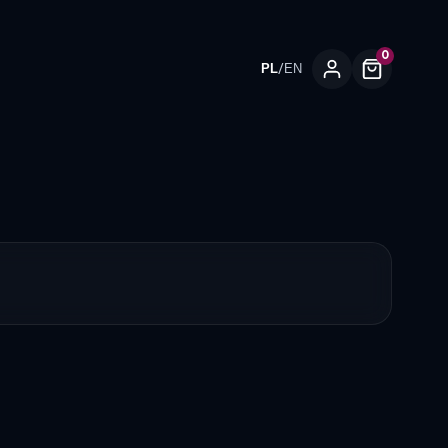
0
/
PL
EN