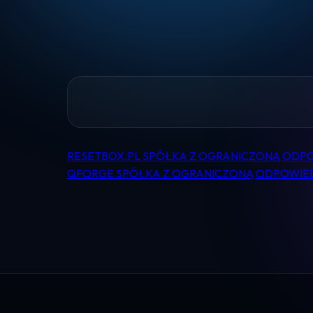
RESETBOX.PL SPÓŁKA Z OGRANICZONĄ ODP
Nawigacja
QFORGE SPÓŁKA Z OGRANICZONĄ ODPOWIE
wpisu