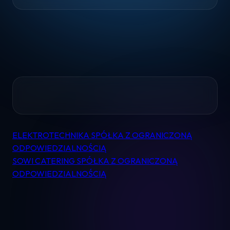
Home
ELEKTROTECHNIKA SPÓŁKA Z OGRANICZONĄ
Nawigacja
Pomoc
ODPOWIEDZIALNOŚCIĄ
wpisu
SOWI CATERING SPÓŁKA Z OGRANICZONĄ
Kontakt
ODPOWIEDZIALNOŚCIĄ
Regulamin