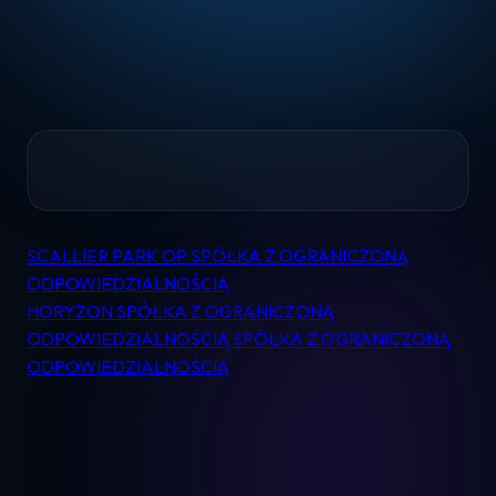
Home
SCALLIER PARK OP SPÓŁKA Z OGRANICZONĄ
Nawigacja
ODPOWIEDZIALNOŚCIĄ
Pomoc
wpisu
HORYZON SPÓŁKA Z OGRANICZONĄ
ODPOWIEDZIALNOŚCIĄ SPÓŁKA Z OGRANICZONĄ
Kontakt
ODPOWIEDZIALNOŚCIĄ
Regulamin