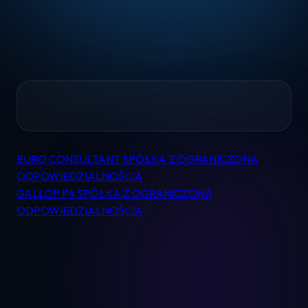
Home
EURO CONSULTANT SPÓŁKA Z OGRANICZONĄ
Nawigacja
Pomoc
ODPOWIEDZIALNOŚCIĄ
wpisu
GALLOP P4 SPÓŁKA Z OGRANICZONĄ
ODPOWIEDZIALNOŚCIĄ
Kontakt
Regulamin
Logowanie